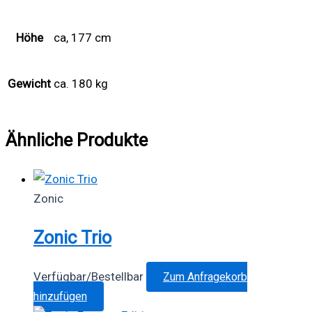
Höhe
ca, 177 cm
Gewicht
ca. 180 kg
Ähnliche Produkte
Zonic
Zonic Trio
Verfügbar/Bestellbar
Zum Anfragekorb
Dieses
hinzufügen