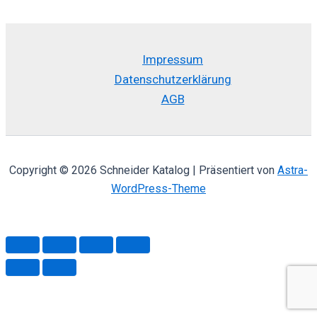
der
mehrere
Produktseite
Varianten
gewählt
auf.
Impressum
werden
Die
Datenschutzerklärung
Optionen
AGB
können
auf
der
Produktseite
Copyright © 2026 Schneider Katalog | Präsentiert von
Astra-
gewählt
WordPress-Theme
werden