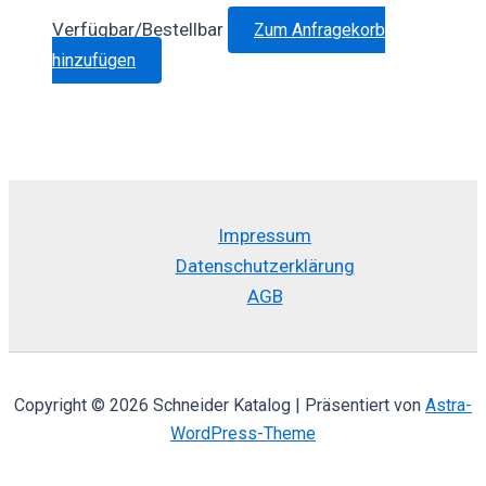
werden
Verfügbar/Bestellbar
Zum Anfragekorb
hinzufügen
Impressum
Datenschutzerklärung
AGB
Copyright © 2026 Schneider Katalog | Präsentiert von
Astra-
WordPress-Theme