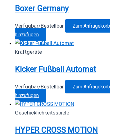
Boxer Germany
Verfügbar/Bestellbar
Zum Anfragekorb
Dieses
hinzufügen
Produkt
weist
Kraftgeräte
mehrere
Kicker Fußball Automat
Varianten
auf.
Die
Verfügbar/Bestellbar
Zum Anfragekorb
Optionen
hinzufügen
können
auf
Geschicklichkeitsspiele
der
HYPER CROSS MOTION
Produktseite
gewählt