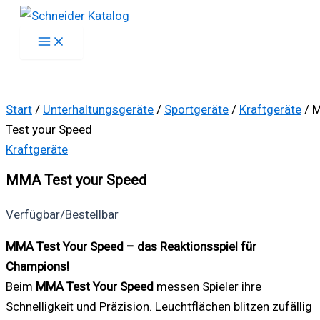
Zum
Inhalt
springen
Start
/
Unterhaltungsgeräte
/
Sportgeräte
/
Kraftgeräte
/ 
Test your Speed
Kraftgeräte
MMA Test your Speed
Verfügbar/Bestellbar
MMA Test Your Speed – das Reaktionsspiel für
Champions!
Beim
MMA Test Your Speed
messen Spieler ihre
Schnelligkeit und Präzision. Leuchtflächen blitzen zufällig