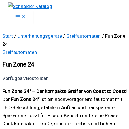
Zum
Inhalt
springen
Start
/
Unterhaltungsgeräte
/
Greifautomaten
/ Fun Zone
24
Greifautomaten
Fun Zone 24
Verfügbar/Bestellbar
Fun Zone 24″ – Der kompakte Greifer von Coast to Coast!
Der
Fun Zone 24″
ist ein hochwertiger Greifautomat mit
LED-Beleuchtung, stabilem Aufbau und transparenter
Spielvitrine. Ideal für Plüsch, Kapseln und kleine Preise.
Dank kompakter Größe, robuster Technik und hohem