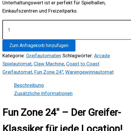
Unterhaltungswert ist er perfekt für Spielhallen,
Einkaufszentren und Freizeitparks.
Fun
Zone
24
Menge
Zum Anfragekorb hinzufügen
Kategorie:
Greifautomaten
Schlagwörter:
Arcade
Spielautomat
,
Claw Machine
,
Coast to Coast
Greifautomat
,
Fun Zone 24"
,
Warengewinnautomat
Beschreibung
Zusätzliche Informationen
Fun Zone 24″ – Der Greifer-
Klassiker für jede Location!