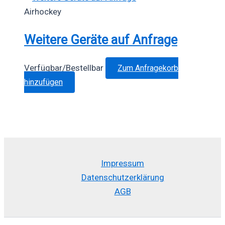
auf
Airhockey
der
Weitere Geräte auf Anfrage
Produktseite
gewählt
werden
Verfügbar/Bestellbar
Zum Anfragekorb
hinzufügen
Impressum
Datenschutzerklärung
AGB