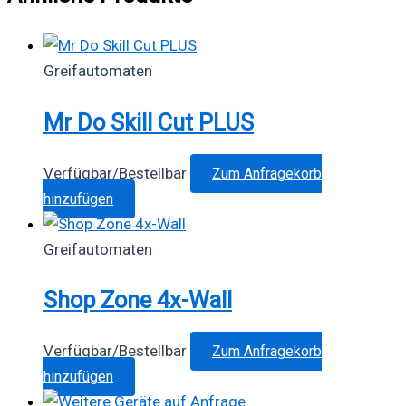
Greifautomaten
Mr Do Skill Cut PLUS
Verfügbar/Bestellbar
Zum Anfragekorb
Dieses
hinzufügen
Produkt
weist
Greifautomaten
mehrere
Shop Zone 4x-Wall
Varianten
auf.
Die
Verfügbar/Bestellbar
Zum Anfragekorb
Optionen
hinzufügen
können